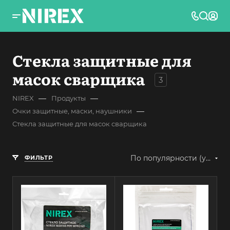
Стекла защитные для
масок сварщика
3
—
—
NIREX
Продукты
—
Очки защитные, маски, наушники
Стекла защитные для масок сварщика
По популярности (убывание)
ФИЛЬТР