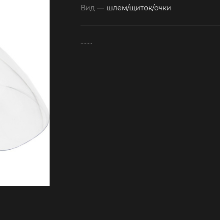
Вид
—
шлем/щиток/очки
........