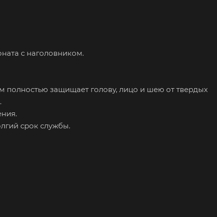
оната с наголовником.
 полностью защищает голову, лицо и шею от твердых
.
ения.
олгий срок службы.