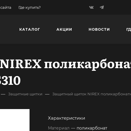
 сайта
Где купить?
К
КАТАЛОГ
АКЦИИ
НОВОСТИ
Г
NIREX поликарбона
310
—
—
Защитные щитки
Защитный щиток NIREX поликарбонатн
Характеристики
Материал
—
поликарбонат