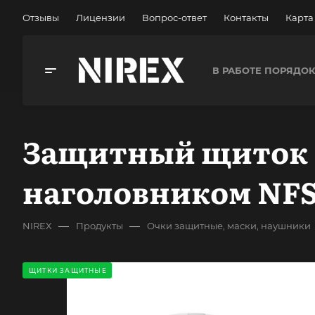
Отзывы
Лицензии
Вопрос-ответ
Контакты
Карта
В РАБОТЕ ПОРЯДО
Защитный щиток 
наголовником NFS
—
—
NIREX
Продукты
Очки защитные, маски, наушники
ЩИТКИ ЗАЩИТНЫЕ