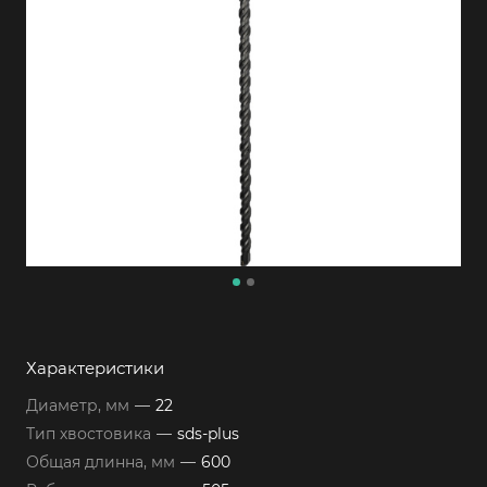
Характеристики
Диаметр, мм
—
22
Тип хвостовика
—
sds-plus
Общая длинна, мм
—
600