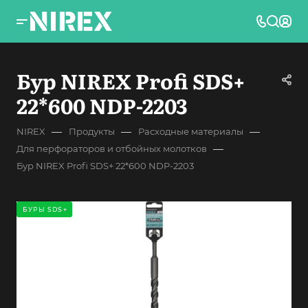
Бур NIREX Profi SDS+
22*600 NDP-2203
—
—
—
NIREX
Продукты
Расходные материалы
—
Для перфораторов и отбойных молотков
Бур NIREX Profi SDS+ 22*600 NDP-2203
БУРЫ SDS+