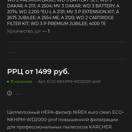
WD 2 PREMIUM BASIC; WD 3 BATTERY SET; WD 3
DAKAR; A 2111; A 2504; MV 3 DAKAR; WD 3 BATTERY; A
2074; WD 2.200 °EU-I; A 2131; MV 3 P EXTENSION KIT; A
2675 JUBILEE; A 2554 ME; A 2120; WD 2 CARTRIDGE
FILTER KIT; WD 3 P PREMIUM JUBILEE; 4000 TE
Количество, шт
—
1
........
РРЦ от 1499 руб.
В наличии
Арт.
ECO-NKHPM-WD2000-prof
.......
Целлюлозный НЕРА-фильтр NIREX euro clean ECO-
NKHPM-WD2000-prof повышенной фильтрации
для профессиональных пылесосов KARCHER.