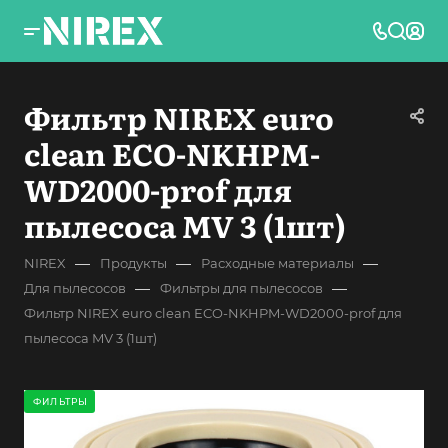
Фильтр NIREX euro
clean ECO-NKHPM-
WD2000-prof для
пылесоса MV 3 (1шт)
—
—
—
NIREX
Продукты
Расходные материалы
—
—
Для пылесосов
Фильтры для пылесосов
Фильтр NIREX euro clean ECO-NKHPM-WD2000-prof для
пылесоса MV 3 (1шт)
ФИЛЬТРЫ