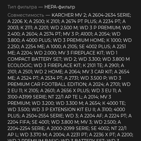
Тип фильтра
—
HEPA-фильтр
Совместимость
—
KARCHER MV 2; А 2604-2634 SERIE;
A 2206 X; A 2500; К 2101; A 2674 PT PLUS; A 2234 PT; A
2003; К 2111; A 2201; WD 2.500 М; WD 3 P PREMIUM; WD
2.400; A 2604; A 2574 PT; MV 3 P; A1001; A 2054; WD
3.800; A 4000 PLUS; WD 3 PREMIUM HOME; К 1000; WD
2.250; A 2254 ME; A 1000; A 2105; SE 4002 PLUS; A 2251
ME; A 2204; WD 2.000; MV 3 FIREPLACE KIT; WD 1
COMPACT BATTERY SET; WD 2; WD 3.300; WD 3.800 М
ECOLOGIC; WD 3 FIREPLACE KIT; К 2101 TE; A 2901; A
2101; A 2501; WD 2 HOME; A 2064; MV 3 CAR KIT; A 2654
ME; A 2524 PT; A 2534 PT; A 2731; WD 3.500 P; WD 3
PREMIUM CAR FOOTBALL EDITION; А 2024; A 2701; WD
2 EU 11; К 2105; A 2601; A 2656 X PLUS; WD 3 EU 11; A
3100-A3199 SERIE; NT 22/1 AP TE L; A 2014; MV 3
PREMIUM; WD 3.200; WD 3.300 М; A 2654; К 4000 TE;
WD 3.500; WD 3 P EXTENSION KIT EU II; A 3100; 4000
PLUS; A 2504-2554 SERIE; WD 3; A 2204 AF; A 2224 PT; A
2204 FIFA; SE 4001; WD 3.800 М; MV 3; WD 2.500; A
2204-2254 SERIE; A 2000-2099 SERIE; SE 4002; NT 22/1
AP L; WD 3.370 М; A 2004; A 2231 PT; A 2236 X PT; A 2200;