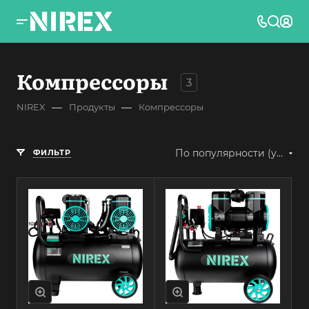
Компрессоры
3
—
—
NIREX
Продукты
Компрессоры
По популярности (убывание)
ФИЛЬТР