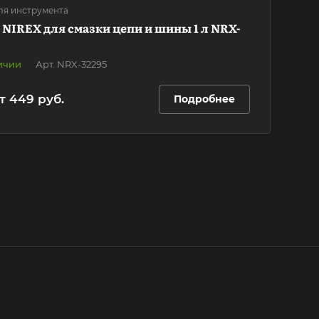
ля инструмента
NIREX для смазки цепи и шины 1 л NRX-
ичии
Арт.
NRX-32295
т 449 руб.
Подробнее