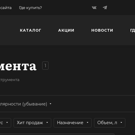
 сайта
Где купить?
К
КАТАЛОГ
АКЦИИ
НОВОСТИ
Г
мента
1
струмента
лярности (убывание)
ус
Хит продаж
Назначение
Объем, л