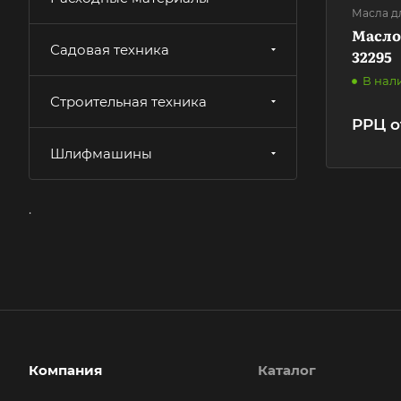
Масла д
Масло 
Садовая техника
32295
В нал
Строительная техника
РРЦ о
Шлифмашины
.
Компания
Каталог