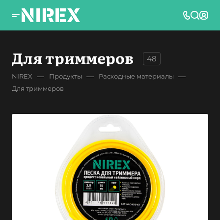
Для триммеров
48
—
—
—
NIREX
Продукты
Расходные материалы
Для триммеров