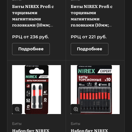
Биты NIREX Profi с
Биты NIREX Profi с
торцевыми
торцевыми
магнитными
магнитными
головками (10мм;
головками (10мм;
65мм) NMEB-1065
48мм) NMEB-1048
РРЦ от 236
руб.
РРЦ от 221
руб.
Подробнее
Подробнее
Биты
Биты
Набор бит NIREX
Набор бит NIREX