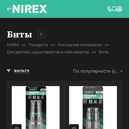
Биты
11
—
—
—
NIREX
Продукты
Расходные материалы
—
Для дрелей, шуруповертов и гайковертов
Биты
По популярности (убывание)
ФИЛЬТР