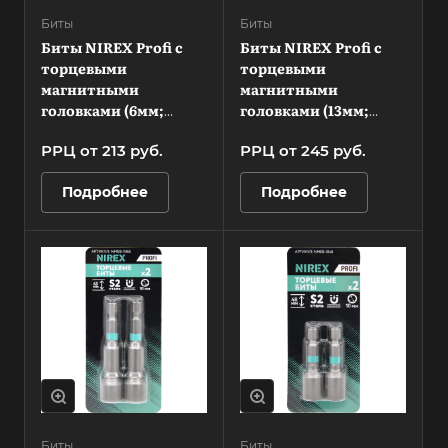
Биты
Биты
Биты NIREX Profi с
Биты NIREX Profi с
торцевыми
торцевыми
магнитными
магнитными
головками (6мм;
головками (13мм;
48мм) NMEB-648
48мм) NMEB-1348
РРЦ от 213
руб.
РРЦ от 245
руб.
Подробнее
Подробнее
Биты
Биты