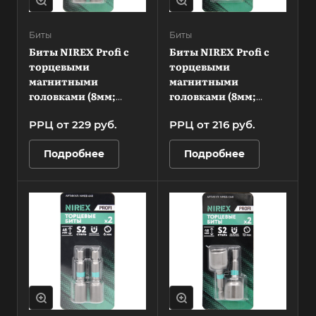
Биты
Биты
Биты NIREX Profi с
Биты NIREX Profi с
торцевыми
торцевыми
магнитными
магнитными
головками (8мм;
головками (8мм;
65мм) NMEB-865
48мм) NMEB-848
РРЦ от 229
руб.
РРЦ от 216
руб.
Подробнее
Подробнее