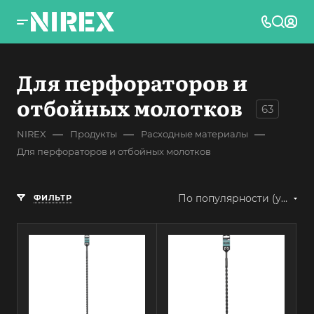
Для перфораторов и
отбойных молотков
63
—
—
—
NIREX
Продукты
Расходные материалы
Для перфораторов и отбойных молотков
По популярности (убывание)
ФИЛЬТР